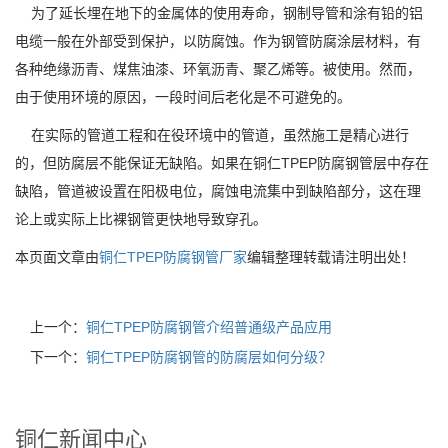
为了延长埋在地下的金属体的使用寿命，钢制导管和涂有铅的铝
电缆一般在外部受到保护，以防腐蚀。作为钢管防腐涂层材料，有
各种绝缘沥青、煤焦油漆、环氧沥青、聚乙烯等。被使用。然而，
由于使用环境的原因，一段时间后老化是不可避免的。
在实际的管道工程和在役环境中的管道，虽然施工是精心进行
的，但防腐层不能保证无缺陷。如果在铜仁TPEP防腐钢管层中存在
缺陷，管道被设置在阳极电位，腐蚀电流集中到缺陷部分，这在理
论上或实际上比裸钢管更快地导致穿孔。
本页面文章由
铜仁TPEP防腐钢管厂家
编辑整理转载请注明出处！
上一个：
铜仁TPEP防腐钢管介绍普通级产品应用
下一个：
铜仁TPEP防腐钢管的防腐层如何分级？
铜仁新闻中心