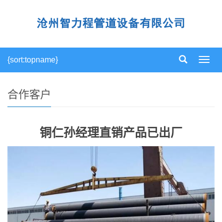
{sort:topname}
导
航
菜
单
合作客户
铜仁孙经理直销产品已出厂